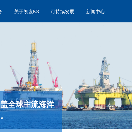
务
关于凯发K8
可持续发展
新闻中心
覆盖全球主流海洋
誉。