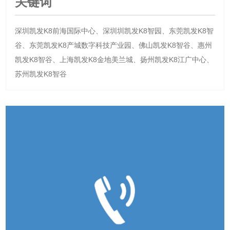
关键词
深圳凯发K8前海国际中心、深圳圳凯发K8智园、东莞凯发K8智
谷、东莞凯发K8产城数字科技产业园、佛山凯发K8智谷、惠州
凯发K8智谷、上海凯发K8金地美兰城、扬州凯发K8江广中心、
苏州凯发K8智谷