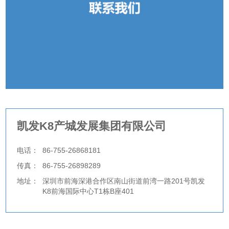
凯发K8产城发展集团有限公司
网址：
电话：
86-755-26868181
传真：
86-755-26898289
地址：
深圳市前海深港合作区南山街道前湾一路201号凯发
K8前海国际中心T1栋B座401