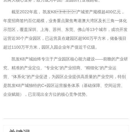
截至2022年底， 凯发K8产城资产规模超400亿元，
年度招商签约百亿规模，业务重点聚焦粤港澳大湾区及长三角一体化
示范区，覆盖深圳、上海、苏州、东莞、佛山等13个城市，成功开发
运营近30个产业园区，已运营及在建园区超900万平方米，储备项目
超过1100万平方米，园区入园企业年产值近千亿级。
凯发K8产城始终专注于产业园区核心能力建设——前瞻的产业研
究、精准的产业定位、“专业化”的产业招商、“精细化”的产业运
营、“体系化”的产业促进，为园区企业提供高质量的产业空间，特别
是凯发K8产城独特的C+园区运营服务体系（基础保障、空间运营、
企业赋能），已呈现出全方位的核心竞争优势。