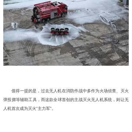
值得一提的是，过去无人机在消防作战中多作为火场侦查、灭火
弹投掷等辅助工具，而这款全球首创的主战灭火无人机系统，则让无
人机首次成为灭火“主力军”。