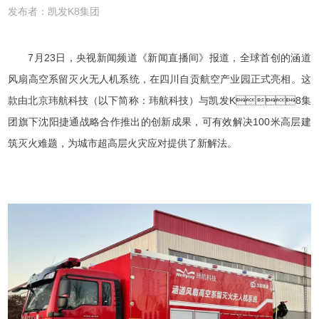
发布者：凯发K8集团
7月23日，央视新闻频道《新闻直播间》报道，全球首创的涵道
风扇高空系留灭火无人机系统，在四川自贡航空产业园正式亮相。这
款由北京玮航科技（以下简称：玮航科技）与凯发K8集
团旗下沈阳捷通战略合作推出的创新成果，可有效解决100米高层建
筑灭火难题，为城市超高层火灾应对提供了新解法。